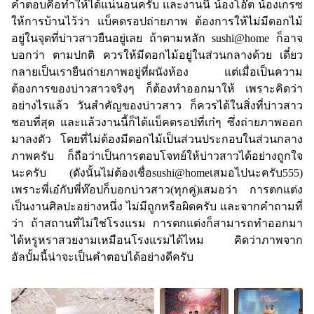
คำตอบคือทำให้ได้แน่นอนครับ และงานนี้ น้องโอ๊ต น้องเกรซ
ให้การบ้านไว้ว่า แบ็คดรอปถ่ายภาพ ต้องการให้ไม่มีดอกไม้
อยู่ในจุดที่บ่าวสาวยืนอยู่เลย ถ้าตามหลัก sushi@home ก็อาจ
บอกว่า ตามปกติ ควรให้มีดอกไม้อยู่ในส่วนกลางด้วย เดี๋ยว
กลายเป็นเรายืนถ่ายภาพอยู่ที่ผนังห้อง แต่เมื่อเป็นความ
ต้องการของบ่าวสาวจริงๆ ก็ต้องทำออกมาให้ เพราะคิดว่า
อย่างไรแล้ว วันสำคัญของบ่าวสาว ก็ควรได้ในสิ่งที่บ่าวสาว
ชอบที่สุด และแล้วงานนี้ก็ได้แบ็คดรอปที่เก๋ๆ ซึ่งถ่ายภาพออก
มาลงตัว โดยที่ไม่ต้องมีดอกไม้เป็นส่วนประกอบในส่วนกลาง
ภาพครับ ก็ถือว่าเป็นการตอบโจทย์ให้บ่าวสาวได้อย่างถูกใจ
นะครับ (ดังนั้นไม่ต้องเชื่อsushi@homeเสมอไปนะครับ555)
เพราะพี่เอ๋กับพี่ท๊อปก็บอกบ่าวสาว(ทุกคู่)เสมอว่า การตกแต่ง
เป็นงานศิลปะอย่างหนึ่ง ไม่มีถูกหรือผิดครับ และจากคำถามที่
ว่า ถ้าสถานที่ไม่ใช่โรงแรม การตกแต่งก็สามารถทำออกมา
ได้หรูหราสวยงามเหมือนโรงแรมได้ไหม คิดว่าภาพจาก
อัลบั้มนี้น่าจะเป็นคำตอบได้อย่างดีครับ