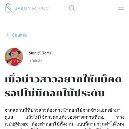
ย้อนกลับ
Sushi@Home
3 ปีที่แล้ว
เมื่อบ่าวสาวอยากให้แบ็คด
รอปไม่มีดอกไม้ประดับ
จากสถานที่ที่บ่าวสาวต้องการนำดอกไม้จากข้างนอกเข้ามา
ดูแล แล้วไม่ใช้การตกแต่งของทางสถานที่เลย ทาง
sushi@home ต้องทำดอกไม้ทั้งงาน แบบนี้สามารถทำได้ไหม