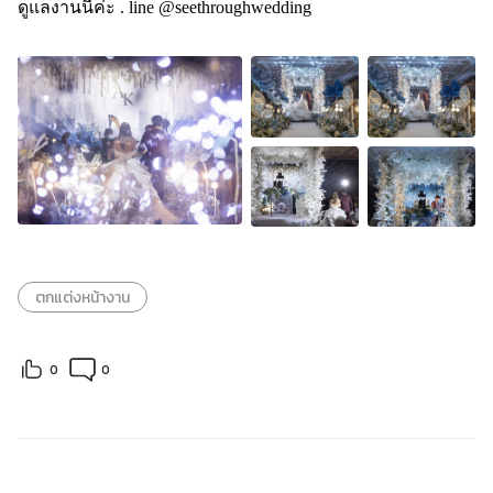
ดูแลงานนี้ค่ะ . line @seethroughwedding
ตกแต่งหน้างาน
0
0